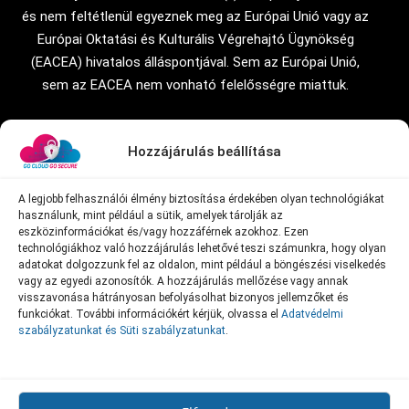
és nem feltétlenül egyeznek meg az Európai Unió vagy az
Európai Oktatási és Kulturális Végrehajtó Ügynökség
(EACEA) hivatalos álláspontjával. Sem az Európai Unió,
sem az EACEA nem vonható felelősségre miattuk.
Hozzájárulás beállítása
A legjobb felhasználói élmény biztosítása érdekében olyan technológiákat
használunk, mint például a sütik, amelyek tárolják az
eszközinformációkat és/vagy hozzáférnek azokhoz. Ezen
technológiákhoz való hozzájárulás lehetővé teszi számunkra, hogy olyan
adatokat dolgozzunk fel az oldalon, mint például a böngészési viselkedés
vagy az egyedi azonosítók. A hozzájárulás mellőzése vagy annak
visszavonása hátrányosan befolyásolhat bizonyos jellemzőket és
Az Erasmus+ projekt részeként készített összes anyagot,
funkciókat. További információkért kérjük, olvassa el
Adatvédelmi
beleértve a Mátrixot, a Modellt és a Tananyagokat, a
Creative
szabályzatunkat és Süti szabályzatunkat
.
Commons Attribution-Nevezd meg! – Ne add el! 4.0
Nemzetközi 4.0
Nemzetközi (CC BY-NC-ND 4.0) licenc alatt
teszük elérhetővé.