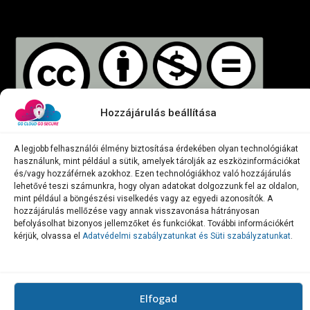
Hozzájárulás beállítása
Az Erasmus+ projekt részeként készített összes anyagot,
A legjobb felhasználói élmény biztosítása érdekében olyan technológiákat
használunk, mint például a sütik, amelyek tárolják az eszközinformációkat
beleértve a Mátrixot, a Modellt és a Tananyagokat, a
Creative
és/vagy hozzáférnek azokhoz. Ezen technológiákhoz való hozzájárulás
Commons Attribution-Nevezd meg! – Ne add el! 4.0
lehetővé teszi számunkra, hogy olyan adatokat dolgozzunk fel az oldalon,
mint például a böngészési viselkedés vagy az egyedi azonosítók. A
Nemzetközi 4.0
Nemzetközi (CC BY-NC-ND 4.0) licenc alatt
hozzájárulás mellőzése vagy annak visszavonása hátrányosan
teszük elérhetővé.
befolyásolhat bizonyos jellemzőket és funkciókat. További információkért
kérjük, olvassa el
Adatvédelmi szabályzatunkat és Süti szabályzatunkat
.
© 2024 Go Cloud! Go Secure! – Tervezte és fejlesztette az
ETE FAROS
Kft.
Elfogad