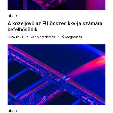
HÍREK
A közeljövő az EU összes kkv-ja számára
befelhősödik
2024.12.21.
737
Megtekintés
Megosztás
HÍREK