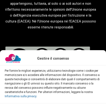
appartengono, tuttavia, al solo o ai soli autori e non
riflettono necessariamente le opinioni dell’Unione europea
o dell’Agenzia esecutiva europea per l’istruzione e la
cultura (EACEA). Né l’Unione europea né l’EACEA possono
esserne ritenute responsabili.
Gestire il consenso
Per fornire le migliori esperienze, utilizziamo tecnologie come i cookie per
memorizzare e/o accedere alle informazioni del dispositivo. Il consenso a
queste tecnologie ci consentirà di elaborare dati quali il comportamento di
navigazione o gli ID univoci su questo sito. Il mancato consenso o la
Tutti i materiali prodotti nell’ambito di questo progetto
revoca del consenso possono influire negativamente su alcune
Erasmus+, compresi la Matrice, il modello e le risorse del
caratteristiche e funzioni. Per ulteriori informazioni, leggere la nostra
corso, sono resi disponibili con licenza
Creative Commons
Informativa sulla privacy
.
Attribution-NonCommercial-NoDerivatives 4.0
International