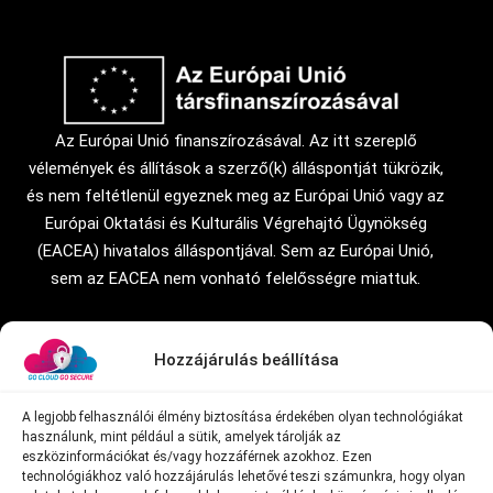
Az Európai Unió finanszírozásával. Az itt szereplő
vélemények és állítások a szerző(k) álláspontját tükrözik,
és nem feltétlenül egyeznek meg az Európai Unió vagy az
Európai Oktatási és Kulturális Végrehajtó Ügynökség
(EACEA) hivatalos álláspontjával. Sem az Európai Unió,
sem az EACEA nem vonható felelősségre miattuk.
Hozzájárulás beállítása
A legjobb felhasználói élmény biztosítása érdekében olyan technológiákat
használunk, mint például a sütik, amelyek tárolják az
eszközinformációkat és/vagy hozzáférnek azokhoz. Ezen
technológiákhoz való hozzájárulás lehetővé teszi számunkra, hogy olyan