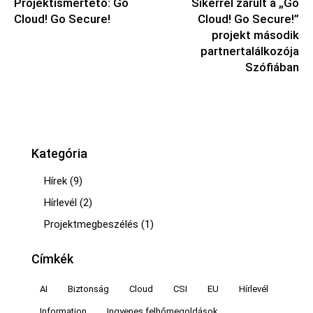
Projektismertető: Go
Sikerrel zárult a „Go
Cloud! Go Secure!
Cloud! Go Secure!”
projekt második
partnertalálkozója
Szófiában
Kategória
Hírek
(9)
Hírlevél
(2)
Projektmegbeszélés
(1)
Címkék
AI
Biztonság
Cloud
CSI
EU
Hírlevél
Information
Ingyenes felhőmegoldások