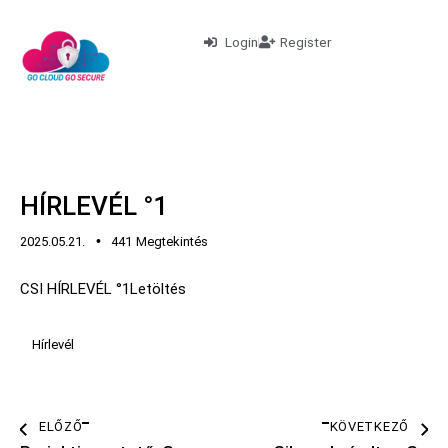
Login
Register
HÍREK
HÍRLEVÉL
HÍRLEVÉL °1
2025.05.21.
441
Megtekintés
CSI HÍRLEVÉL °1
Letöltés
Hírlevél
ELŐZŐ
KÖVETKEZŐ