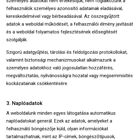
személyes adatokat nem értékesítjük, nem foglalkozunk a
felhasználók személyes azonosító adatainak eladásával,
kereskedelmével vagy bérbeadásával. Az összegyűjtött
adatok a weboldal működését, a felhasználói élmény javítását
és a weboldal folyamatos fejlesztésének elősegítését
szolgálják.
Szigorú adatgyűjtési, tárolási és feldolgozási protokollokat,
valamint biztonsági mechanizmusokat alkalmazunk a
személyes adatokhoz való jogosulatlan hozzáférés,
megváltoztatás, nyilvánosságra hozatal vagy megsemmisítés
kockázatainak csökkentésére.
3. Naplóadatok
A weboldalunk minden egyes látogatása automatikus
naplóadatokat generál. Ezek az adatok, amelyeket a
felhasználó böngészője küld, olyan információkat
tartalmazhatnak, mint az IP-címek, böngészőtípusok,