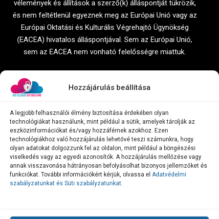
vélemények és állítások a szerző(k) álláspontját tükrözik,
és nem feltétlenül egyeznek meg az Európai Unió vagy az
Európai Oktatási és Kulturális Végrehajtó Ügynökség
(EACEA) hivatalos álláspontjával. Sem az Európai Unió,
sem az EACEA nem vonható felelősségre miattuk.
Hozzájárulás beállítása
A legjobb felhasználói élmény biztosítása érdekében olyan
technológiákat használunk, mint például a sütik, amelyek tárolják az
eszközinformációkat és/vagy hozzáférnek azokhoz. Ezen
technológiákhoz való hozzájárulás lehetővé teszi számunkra, hogy
olyan adatokat dolgozzunk fel az oldalon, mint például a böngészési
viselkedés vagy az egyedi azonosítók. A hozzájárulás mellőzése vagy
annak visszavonása hátrányosan befolyásolhat bizonyos jellemzőket és
Az Erasmus+ projekt részeként készített összes anyagot,
funkciókat. További információkért kérjük, olvassa el
Adatvédelmi
beleértve a Mátrixot, a Modellt és a Tananyagokat, a
Creative
szabályzatunkat és Süti szabályzatunkat
.
Commons Attribution-Nevezd meg! – Ne add el! 4.0
Nemzetközi 4.0
Nemzetközi (CC BY-NC-ND 4.0) licenc alatt