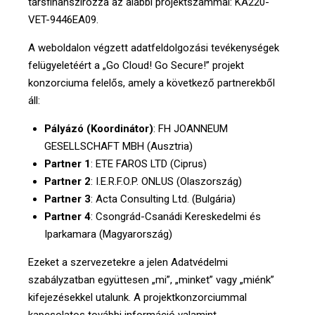
társfinanszírozza az alábbi projektszámmal: KA220-
VET-9446EA09.
A weboldalon végzett adatfeldolgozási tevékenységek
felügyeletéért a „Go Cloud! Go Secure!” projekt
konzorciuma felelős, amely a következő partnerekből
áll:
Pályázó (Koordinátor)
: FH JOANNEUM
GESELLSCHAFT MBH (Ausztria)
Partner 1
: ETE FAROS LTD (Ciprus)
Partner 2
: I.E.R.F.O.P. ONLUS (Olaszország)
Partner 3
: Acta Consulting Ltd. (Bulgária)
Partner 4
: Csongrád-Csanádi Kereskedelmi és
Iparkamara (Magyarország)
Ezeket a szervezetekre a jelen Adatvédelmi
szabályzatban együttesen „mi”, „minket” vagy „miénk”
kifejezésekkel utalunk. A projektkonzorciummal
kapcsolatos további információ valamint