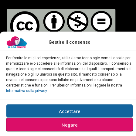
Gestire il consenso
Tutti i materiali prodotti nell’ambito di questo progetto
Per fornire le migliori esperienze, utilizziamo tecnologie come i cookie per
memorizzare e/o accedere alle informazioni del dispositivo. Il consenso a
Erasmus+, compresi la Matrice, il modello e le risorse del
queste tecnologie ci consentirà di elaborare dati quali il comportamento di
corso, sono resi disponibili con licenza
Creative Commons
navigazione o gli ID univoci su questo sito. Il mancato consenso o la
revoca del consenso possono influire negativamente su alcune
Attribution-NonCommercial-NoDerivatives 4.0
International
caratteristiche e funzioni. Per ulteriori informazioni, leggere la nostra
(CC BY-NC-ND 4.0).
Informativa sulla privacy
.
© 2024 Go Cloud! Go Secure! – Progettato e sviluppato da
Accettare
ETE FAROS
Ltd.
Negare