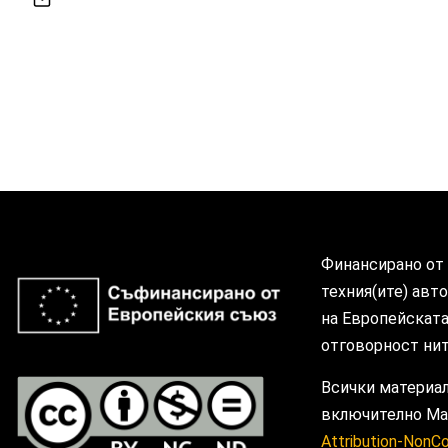
Финансирано от 
техния(ите) авт
на Европейската 
отговорност нит
Всички материал
включително Мат
Attribution-NonC