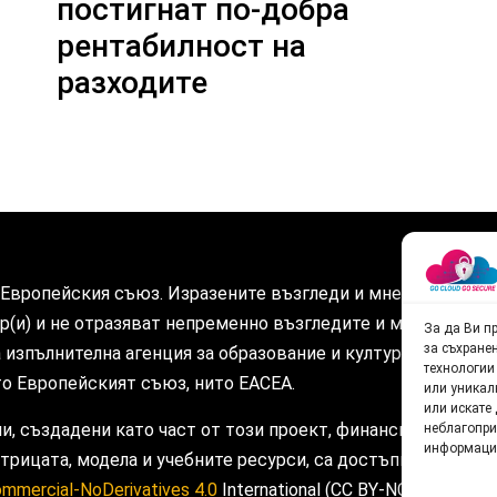
постигнат по-добра
рентабилност на
разходите
Европейския съюз. Изразените възгледи и мнения обаче 
ор(и) и не отразяват непременно възгледите и мненията н
За да Ви п
за съхране
изпълнителна агенция за образование и култура (EACEA). З
технологии
о Европейският съюз, нито EACEA.
или уникалн
или искате
и, създадени като част от този проект, финансиран по Про
неблагопри
информация
рицата, модела и учебните ресурси, са достъпни под лиц
ommercial-NoDerivatives 4.0
International (CC BY-NC-ND 4.0) li