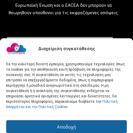
Ευρωπαϊκή Ένωση και ο EACEA δεν μπορούν να
θεωρηθούν υπεύθυνοι για τις εκφραζόμενες απόψεις.
Διαχείριση συγκατάθεσης
Για την καλύτερη δυνατή εμπειρία, χρησιμοποιούμε τεχνολογίες όπως
τα cookies για την αποθήκευση και/ή πρόσβαση σε πληροφορίες της
συσκευής σας. Η συγκατάθεση σε αυτές τις τεχνολογίες μας
επιτρέπει να επεξεργαζόμαστε δεδομένα, όπως η συμπεριφορά
Όλα τα υλικά που παράγονται στο πλαίσιο αυτού του
περιήγησης ή μοναδικά αναγνωριστικά στη σελίδα μας. Η μη
συγκατάθεση ή η ανάκληση της συγκατάθεσης ενδέχεται να
έργου Erasmus+, συμπεριλαμβανομένων του Πίνακα, του
επηρεάσει αρνητικά ορισμένες λειτουργίες και δυνατότητες. Για
μοντέλου και των πόρων του μαθήματος, διατίθενται υπό
περισσότερες πληροφορίες, παρακαλούμε διαβάστε την
Πολιτική
την άδεια
Creative Commons Αναφορά Δημιουργού-Μη
Απορρήτου και την Πολιτική Cookies
.
Εμπορική Χρήση-Όχι Παράγωγα Έργα 4.0 Διεθνές
(CC BY-
NC-ND 4.0).
Αποδοχή